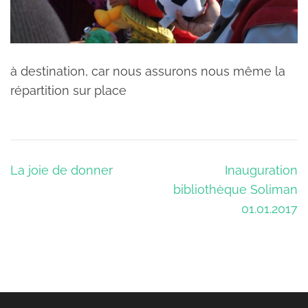
à destination, car nous assurons nous même la
répartition sur place
Navigation
La joie de donner
Inauguration
de
bibliothèque Soliman
l’article
01.01.2017