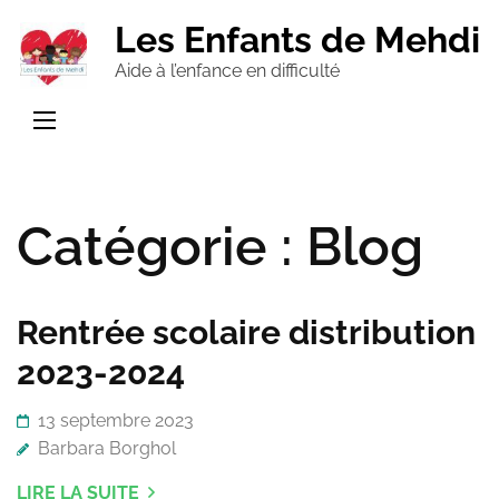
Aller
Les Enfants de Mehdi
au
Aide à l’enfance en difficulté
contenu
(Pressez
Entrée)
Catégorie :
Blog
Rentrée scolaire distribution
2023-2024
13 septembre 2023
Barbara Borghol
LIRE LA SUITE